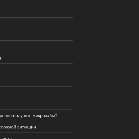
я
рочно получить микрозайм?
сложной ситуации
 счета