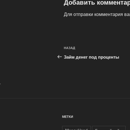
Добавить коммента
Для отправки комментария в
Навигация
Предыдущая
НАЗАД
по
запись:
Займ денег под проценты
записям
.
МЕТКИ