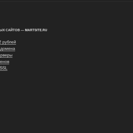
ЫХ САЙТОВ — MARTSITE.RU
2 рублей
 домена
ерверы
енов
 SSL